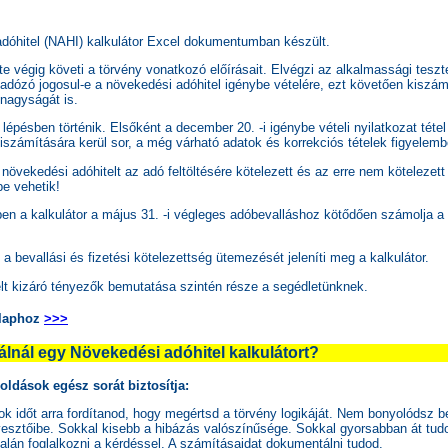
dóhitel (NAHI) kalkulátor Excel dokumentumban készült.
 végig követi a törvény vonatkozó előírásait. Elvégzi az alkalmassági teszt
 adózó jogosul-e a növekedési adóhitel igénybe vételére, ezt követően kiszám
nagyságát is.
lépésben történik. Elsőként a december 20. -i igénybe vételi nyilatkozat tétel 
számítására kerül sor, a még várható adatok és korrekciós tételek figyelemb
növekedési adóhitelt az adó feltöltésére kötelezett és az erre nem kötelezet
be vehetik!
en a kalkulátor a május 31. -i végleges adóbevalláshoz kötődően számolja a
a bevallási és fizetési kötelezettség ütemezését jeleníti meg a kalkulátor.
lt kizáró tényezők bemutatása szintén része a segédletünknek.
laphoz
>>>
álnál egy Növekedési adóhitel kalkulátort?
ldások egész sorát biztosítja:
k időt arra fordítanod, hogy megértsd a törvény logikáját. Nem bonyolódsz b
esztőibe. Sokkal kisebb a hibázás valószínűsége. Sokkal gyorsabban át tudo
alán foglalkozni a kérdéssel. A számításaidat dokumentálni tudod.