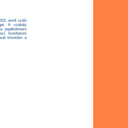
015. évről szóló
gel. A szabály
 a jogalkalmazó
asz tizenhárom
ását követően a