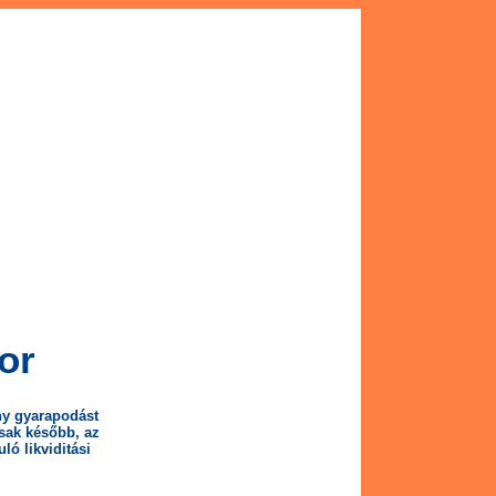
or
ny gyarapodást
csak később, az
ló likviditási