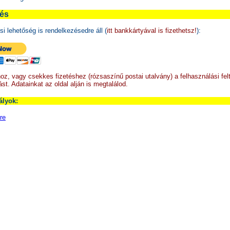
tés
si lehetőség is rendelkezésedre áll (
itt bankkártyával is fizethetsz!
):
oz, vagy csekkes fizetéshez (rózsaszínű postai utalvány) a felhasználási fel
ást. Adatainkat az oldal alján is megtalálod.
ályok:
re