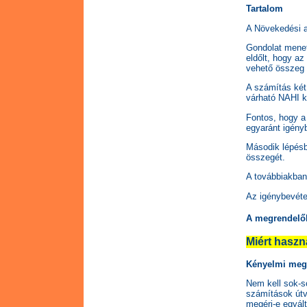
Tartalom
A Növekedési a
Gondolat menete
eldőlt, hogy az
vehető összeg 
A számítás két 
várható NAHI ki
Fontos, hogy a 
egyaránt igény
Második lépésb
összegét.
A továbbiakban 
Az igénybevéte
A megrendelő
Miért haszn
Kényelmi mego
Nem kell sok-so
számítások útv
megéri-e egyált