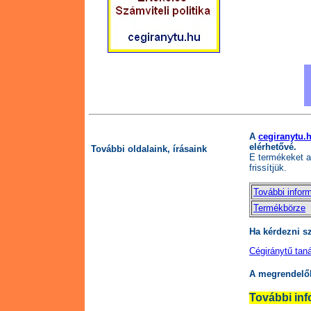
A
cegiranytu.
elérhetővé.
További oldalaink, írásaink
E termékeket a 
frissítjük.
További infor
Termékbörze
Ha kérdezni s
Cégiránytű tan
A megrendelő
További inf