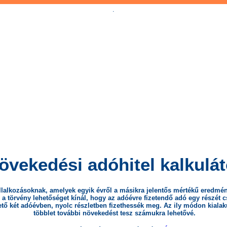
.
övekedési adóhitel kalkulát
llalkozásoknak, amelyek egyik évről a másikra jelentős mértékű eredmé
, a törvény lehetőséget kínál, hogy az adóévre fizetendő adó egy részét 
tő két adóévben, nyolc részletben fizethessék meg. Az ily módon kialaku
többlet további növekedést tesz számukra lehetővé.