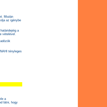
et. Miután
olja az igénybe
határidejéig a
e vételével.
t adózók
 NAHI tényleges
ele a
d látni, hogy