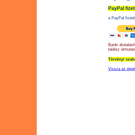
PayPal fize
a PayPal fizeté
Banki átutalásh
találsz útmutat
Törvényi szab
Vissza az elejé