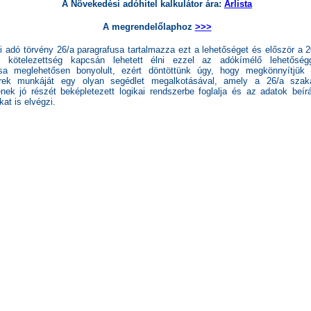
A Növekedési adóhitel kalkulátor ára:
Árlista
A megrendelőlaphoz
>>>
i adó törvény 26/a paragrafusa tartalmazza ezt a lehetőséget és először a 2
si kötelezettség kapcsán lehetett élni ezzel az adókímélő lehetőség
sa meglehetősen bonyolult, ezért döntöttünk úgy, hogy megkönnyítjük
rek munkáját egy olyan segédlet megalkotásával, amely a 26/a szak
ek jó részét beképletezett logikai rendszerbe foglalja és az adatok beír
at is elvégzi.