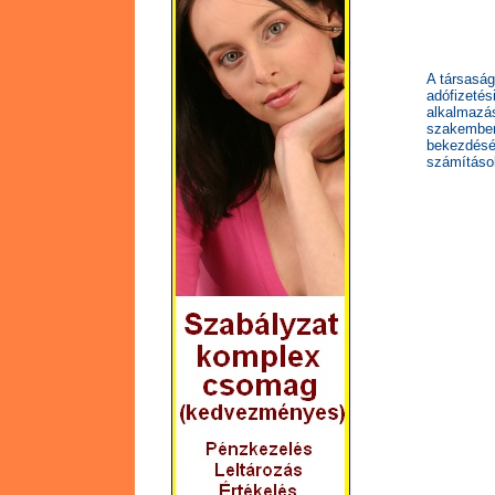
A társaság
adófizeté
alkalmazá
szakembe
bekezdésén
számítások