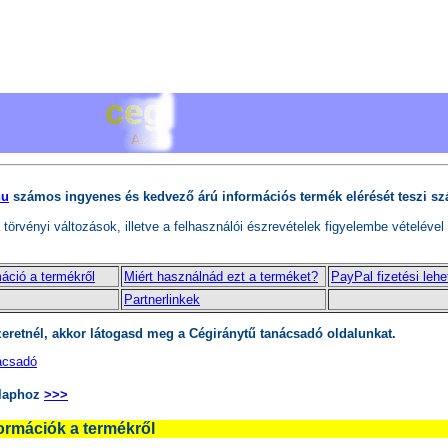
hu
számos ingyenes és kedvező árú információs termék elérését teszi s
törvényi változások, illetve a felhasználói észrevételek figyelembe vételéve
máció a termékről
Miért használnád ezt a terméket?
PayPal fizetési lehe
Partnerlinkek
zeretnél, akkor látogasd meg a Cégiránytű tanácsadó oldalunkat.
ácsadó
laphoz
>>>
ormációk a termékről