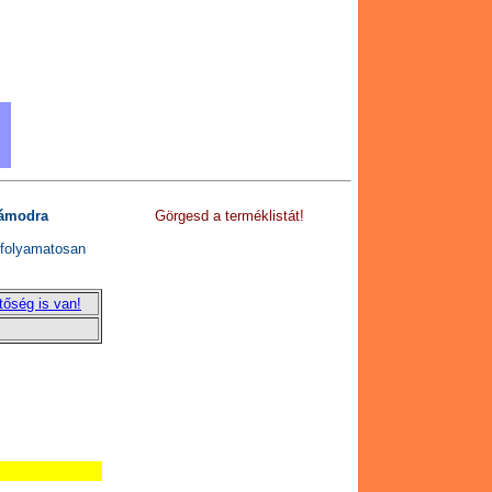
zámodra
Görgesd a terméklistát!
l folyamatosan
tőség is van!