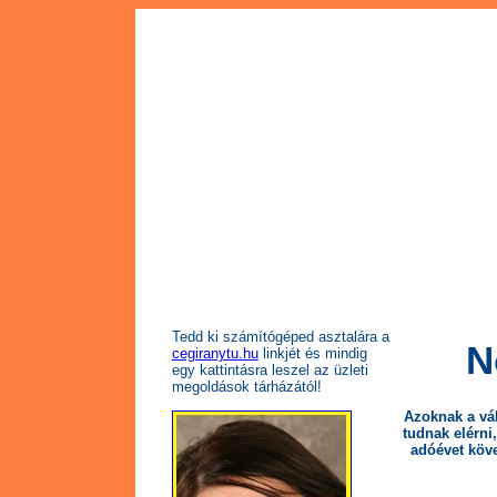
Tedd ki számítógéped asztalára a
N
cegiranytu.hu
linkjét és mindig
egy kattintásra leszel az üzleti
megoldások tárházától!
Azoknak a vá
tudnak elérni
adóévet köve